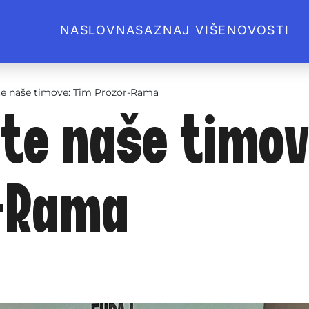
NASLOVNA
SAZNAJ VIŠE
NOVOSTI
e naše timove: Tim Prozor-Rama
te naše timov
-Rama